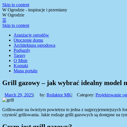
Skip to content
W Ogrodzie - inspiracje i przemiany
W Ogrodzie
☰
Skip to content
Aranżacje ogrodów
Otoczenie domu
Architektura ogrodowa
Podjazdy
Tarasy
O Mnie
Kontakt
Mapa portalu
Grill gazowy – jak wybrać idealny model 
March 29, 2025
|
by:
Redaktor MK
|
Category:
Projektowanie o
Grillowanie na świeżym powietrzu to jedna z najprzyjemniejszych for
czystość grillowania. Jakie rodzaje grilli gazowych są dostępne na r
Czym jest grill gazowy?