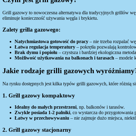
Grill gazowy to nowoczesna alternatywa dla tradycyjnych grillów w
eliminuje konieczność używania węgla i brykietu.
Zalety grilla gazowego:
Natychmiastowa gotowość do pracy
– nie trzeba rozpalać wę
Łatwa regulacja temperatury
– pokrętła pozwalają kontrolow
Brak dymu i popiołu
– czystsza i bardziej ekologiczna metoda
Możliwość użytkowania na balkonach i tarasach
– modele k
Jakie rodzaje grilli gazowych wyróżniamy
Na rynku dostępnych jest kilka typów grilli gazowych, które różnią s
1. Grill gazowy kompaktowy
Idealny do małych przestrzeni
, np. balkonów i tarasów.
Zwykle posiada 1-2 palniki
, co wystarcza do przygotowania p
Łatwy w przechowywaniu
– nie zajmuje dużo miejsca, niekt
2. Grill gazowy stacjonarny