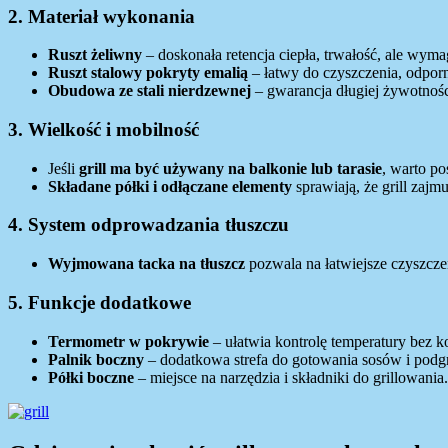
2. Materiał wykonania
Ruszt żeliwny
– doskonała retencja ciepła, trwałość, ale wyma
Ruszt stalowy pokryty emalią
– łatwy do czyszczenia, odporn
Obudowa ze stali nierdzewnej
– gwarancja długiej żywotnośc
3. Wielkość i mobilność
Jeśli
grill ma być używany na balkonie lub tarasie
, warto p
Składane półki i odłączane elementy
sprawiają, że grill zaj
4. System odprowadzania tłuszczu
Wyjmowana tacka na tłuszcz
pozwala na łatwiejsze czyszczen
5. Funkcje dodatkowe
Termometr w pokrywie
– ułatwia kontrolę temperatury bez ko
Palnik boczny
– dodatkowa strefa do gotowania sosów i podg
Półki boczne
– miejsce na narzędzia i składniki do grillowania.